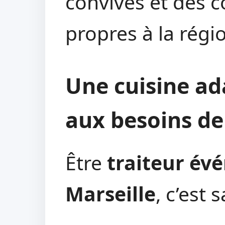
convives et des c
propres à la régi
Une cuisine ad
aux besoins de
Être
traiteur év
Marseille
, c’est 