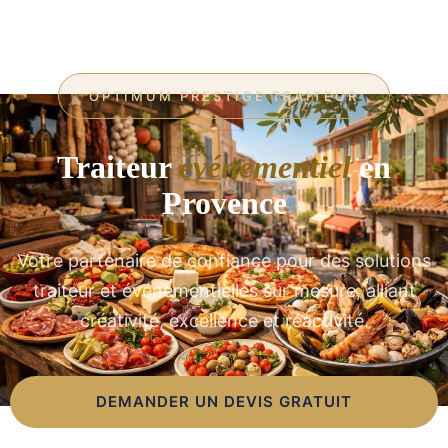
OPTIMUM PRESTIGE TRAITEUR
Traiteur
événementiel
en
Provence
Votre partenaire de confiance pour des solutions
traiteur et événementielles sur mesure, alliant
créativité, excellence et réactivité.
DEMANDER UN DEVIS GRATUIT