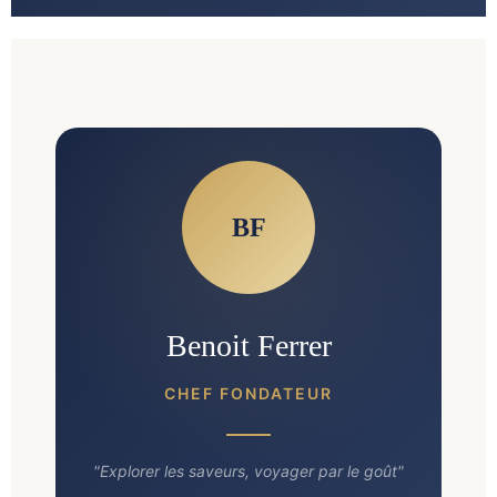
BF
Benoit Ferrer
CHEF FONDATEUR
"Explorer les saveurs, voyager par le goût"