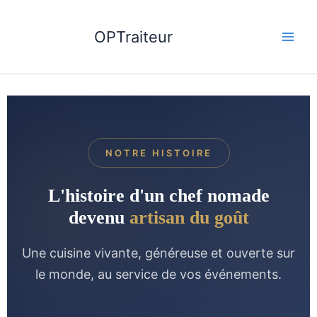
Aller
au
OPTraiteur
contenu
NOTRE HISTOIRE
L'histoire d'un chef nomade
devenu
artisan du goût
Une cuisine vivante, généreuse et ouverte sur
le monde, au service de vos événements.