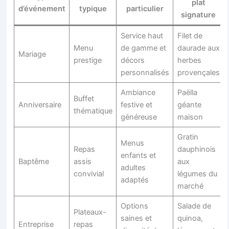
plat
d’événement
typique
particulier
signature
Service haut
Filet de
Menu
de gamme et
daurade aux
Mariage
prestige
décors
herbes
personnalisés
provençales
Ambiance
Paëlla
Buffet
Anniversaire
festive et
géante
thématique
généreuse
maison
Gratin
Menus
Repas
dauphinois
enfants et
Baptême
assis
aux
adultes
convivial
légumes du
adaptés
marché
Options
Salade de
Plateaux-
saines et
quinoa,
Entreprise
repas